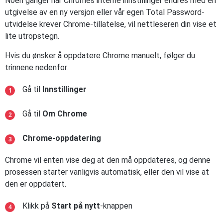
Noen ganger når Chromes interne innstillinger endres med en
utgivelse av en ny versjon eller vår egen Total Password-
utvidelse krever Chrome-tillatelse, vil nettleseren din vise et
lite utropstegn.
Hvis du ønsker å oppdatere Chrome manuelt, følger du
trinnene nedenfor:
Gå til
Innstillinger
Gå til
Om Chrome
Chrome-oppdatering
Chrome vil enten vise deg at den må oppdateres, og denne
prosessen starter vanligvis automatisk, eller den vil vise at
den er oppdatert.
Klikk på
Start på nytt
-knappen