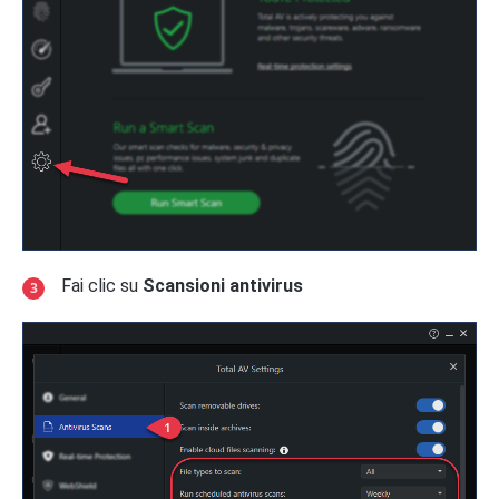
Fai clic su
Scansioni antivirus