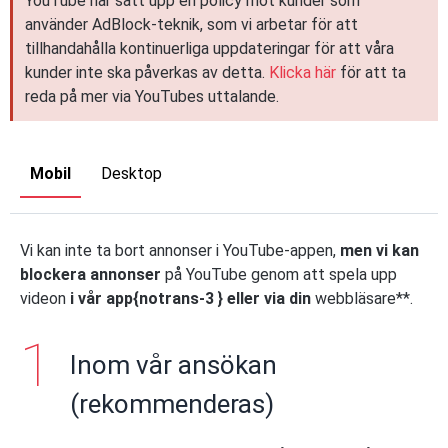
YouTube har satt upp en policy mot kunder som
använder AdBlock-teknik, som vi arbetar för att
tillhandahålla kontinuerliga uppdateringar för att våra
kunder inte ska påverkas av detta.
Klicka här
för att ta
reda på mer via YouTubes uttalande.
Mobil
Desktop
Vi kan inte ta bort annonser i YouTube-appen,
men vi kan
blockera annonser
på YouTube genom att spela upp
videon
i vår app{notrans-3 } eller via din
webbläsare**.
Inom vår ansökan
(rekommenderas)