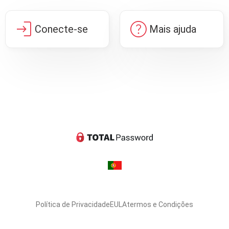
login
help
Conecte-se
Mais ajuda
Política de Privacidade
EULA
termos e Condições