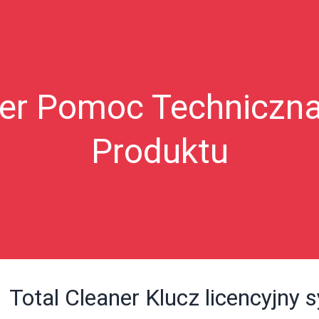
ner Pomoc Techniczn
Produktu
Total Cleaner Klucz licencyjn