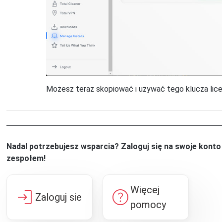
Możesz teraz skopiować i używać tego klucza lic
Nadal potrzebujesz wsparcia? Zaloguj się na swoje kont
zespołem!
Więcej
login
help
Zaloguj sie
pomocy