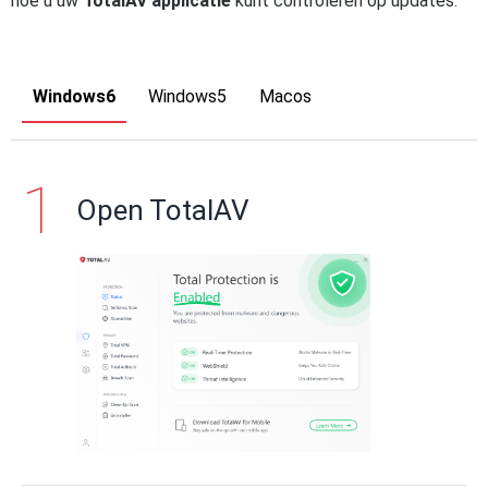
hoe u uw
TotalAV applicatie
kunt controleren op updates.
Windows6
Windows5
Macos
Open TotalAV