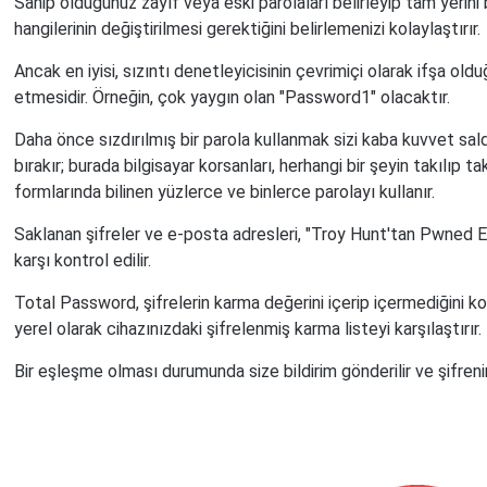
Sahip olduğunuz zayıf veya eski parolaları belirleyip tam yerini
hangilerinin değiştirilmesi gerektiğini belirlemenizi kolaylaştırır.
Ancak en iyisi, sızıntı denetleyicisinin çevrimiçi olarak ifşa oldu
etmesidir. Örneğin, çok yaygın olan "Password1" olacaktır.
Daha önce sızdırılmış bir parola kullanmak sizi kaba kuvvet saldı
bırakır; burada bilgisayar korsanları, herhangi bir şeyin takılıp
formlarında bilinen yüzlerce ve binlerce parolayı kullanır.
Saklanan şifreler ve e-posta adresleri, "Troy Hunt'tan Pwned Edi
karşı kontrol edilir.
Total Password, şifrelerin karma değerini içerip içermediğini 
yerel olarak cihazınızdaki şifrelenmiş karma listeyi karşılaştırır.
Bir eşleşme olması durumunda size bildirim gönderilir ve şifrenin