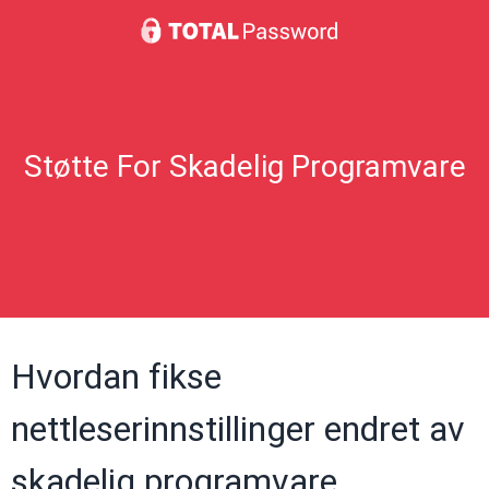
Støtte For Skadelig Programvare
Hvordan fikse
nettleserinnstillinger endret av
skadelig programvare