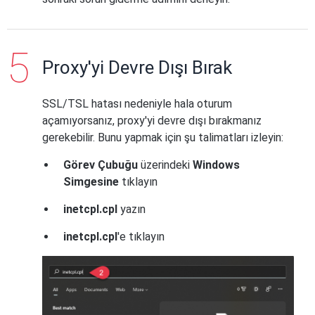
Proxy'yi Devre Dışı Bırak
SSL/TSL hatası nedeniyle hala oturum
açamıyorsanız, proxy'yi devre dışı bırakmanız
gerekebilir. Bunu yapmak için şu talimatları izleyin:
Görev Çubuğu
üzerindeki
Windows
Simgesine
tıklayın
inetcpl.cpl
yazın
inetcpl.cpl
'e tıklayın