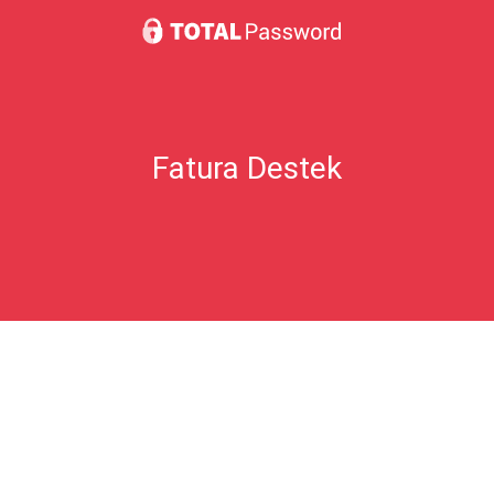
Sanırım benden fazla ücret almışlar?
Hediye Kartları Hakkında Sıkça Sorulan Sorular
Fatura Destek