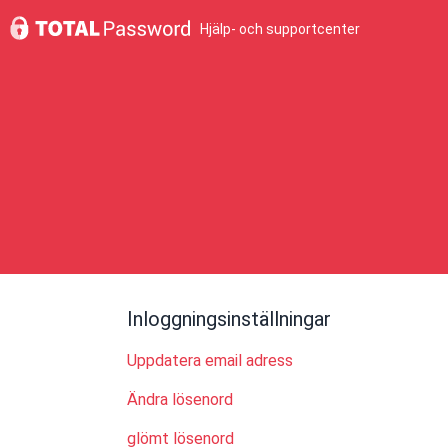
Hjälp- och supportcenter
Inloggningsinställningar
Uppdatera email adress
Ändra lösenord
glömt lösenord