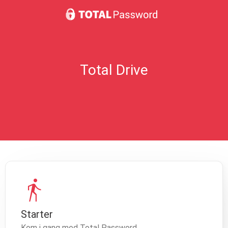
Total Drive
directions_walk
Starter
Kom i gang med Total Password